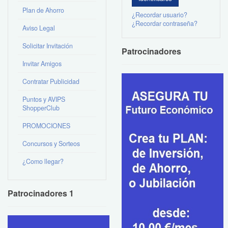
Plan de Ahorro
¿Recordar usuario?
¿Recordar contraseña?
Aviso Legal
Solicitar Invitación
Patrocinadores
Invitar Amigos
Contratar Publicidad
Puntos y AVIPS
ShopperClub
PROMOCIONES
Concursos y Sorteos
¿Como llegar?
Patrocinadores 1