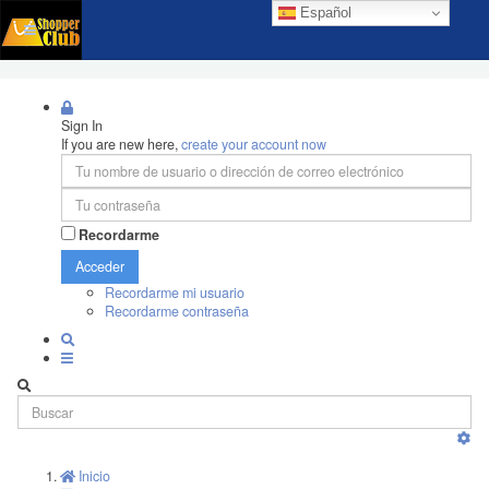
Español
Sign In
If you are new here,
create your account now
Recordarme
Acceder
Recordarme mi usuario
Recordarme contraseña
Inicio