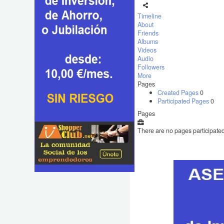
Timeline
About
Friends
Albums
Videos
Audio
Followers
More
Pages
Created Pages
0
Participated Pages
0
Pages
There are no pages participated 