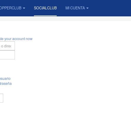
OPPERCLUB
SOCIALCLUB
MI CUENTA
ate your account now
suario
traseña