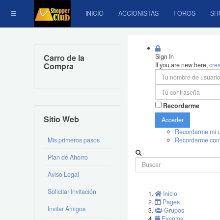
INICIO
ACCIONISTAS
FOROS
SH
Carro de la
Sign In
Compra
If you are new here,
cre
Recordarme
Sitio Web
Acceder
Recordarme mi u
Mis primeros pasos
Recordarme con
Plan de Ahorro
Aviso Legal
Solicitar Invitación
Inicio
Pages
Invitar Amigos
Grupos
Eventos