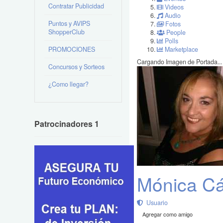
Contratar Publicidad
Videos
Audio
Puntos y AVIPS
Fotos
ShopperClub
People
Polls
PROMOCIONES
Marketplace
Cargando Imagen de Portada...
Concursos y Sorteos
¿Como llegar?
Patrocinadores 1
Mónica C
Usuario
Agregar como amigo