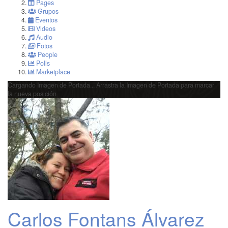
Pages
Grupos
Eventos
Videos
Audio
Fotos
People
Polls
Marketplace
Cargando Imagen de Portada...
Arrastra la Imagen de Portada para marcar
la nueva posición
Carlos Fontans Álvarez