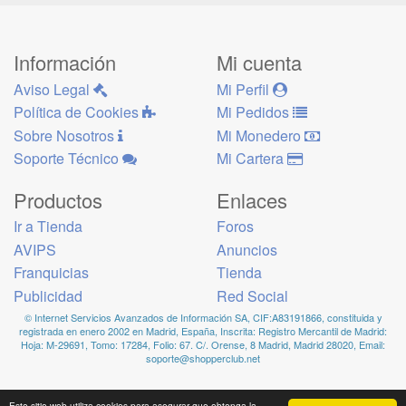
Información
Mi cuenta
Aviso Legal
Mi Perfil
Política de Cookies
Mi Pedidos
Sobre Nosotros
Mi Monedero
Soporte Técnico
Mi Cartera
Productos
Enlaces
Ir a Tienda
Foros
AVIPS
Anuncios
Franquicias
Tienda
Publicidad
Red Social
© Internet Servicios Avanzados de Información SA, CIF:A83191866, constituida y
registrada en enero 2002 en Madrid, España, Inscrita: Registro Mercantil de Madrid:
Hoja: M-29691, Tomo: 17284, Folio: 67. C/. Orense, 8 Madrid, Madrid 28020, Email:
soporte@shopperclub.net
Este sitio web utiliza cookies para asegurar que obtenga la