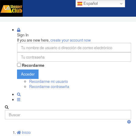
Español
Sign In
If you are new here,
create your account now
Recordarme
Acceder
Recordarme mi usuario
Recordarme contraseña
Inicio