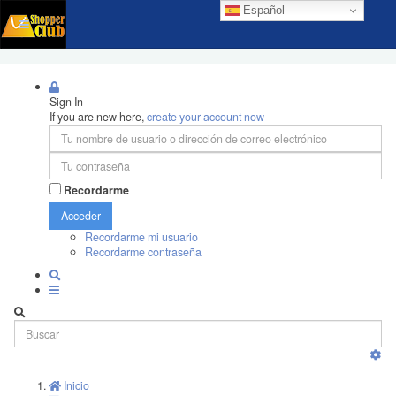
Español
Sign In
If you are new here,
create your account now
Recordarme
Acceder
Recordarme mi usuario
Recordarme contraseña
Inicio