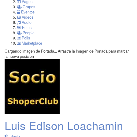
Pages
Grupos
Eventos
Videos
Audio
Fotos
People
Polls
Marketplace
Cargando Imagen de Portada...
Arrastra la Imagen de Portada para marcar
la nueva posición
Luis Edison Loachamin
Socio