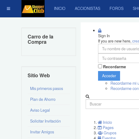
INICIO
ACCIONISTAS
FOROS
SH
Carro de la
Sign In
Compra
If you are new here,
cre
Recordarme
Sitio Web
Acceder
Recordarme mi u
Mis primeros pasos
Recordarme con
Plan de Ahorro
Aviso Legal
Solicitar Invitación
Inicio
Pages
Invitar Amigos
Grupos
Eventos