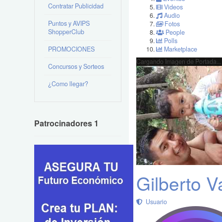
Contratar Publicidad
Videos
Audio
Puntos y AVIPS
Fotos
ShopperClub
People
Polls
PROMOCIONES
Marketplace
Cargando Imagen de Portada...
Concursos y Sorteos
¿Como llegar?
Patrocinadores 1
Gilberto V
Usuario