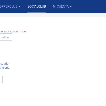
OPPERCLUB
SOCIALCLUB
MI CUENTA
ate your account now
suario
traseña