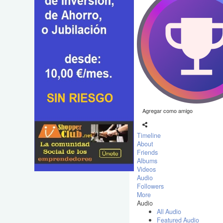
Agregar como amigo
Timeline
About
Friends
Albums
Videos
Audio
Followers
More
Audio
All Audio
Featured Audio