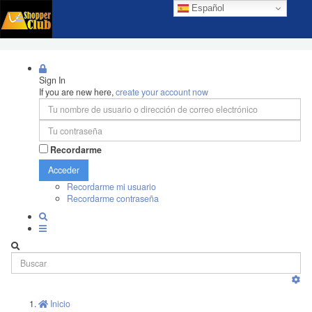
Español
Sign In
If you are new here,
create your account now
Recordarme
Acceder
Recordarme mi usuario
Recordarme contraseña
Inicio