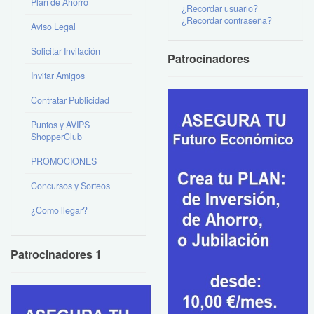
Plan de Ahorro
¿Recordar usuario?
¿Recordar contraseña?
Aviso Legal
Solicitar Invitación
Patrocinadores
Invitar Amigos
Contratar Publicidad
Puntos y AVIPS
ShopperClub
PROMOCIONES
Concursos y Sorteos
¿Como llegar?
Patrocinadores 1