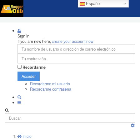
Español
Sign In
If you are new here,
create your account now
Recordarme
Acceder
Recordarme mi usuario
Recordarme contraseña
Inicio