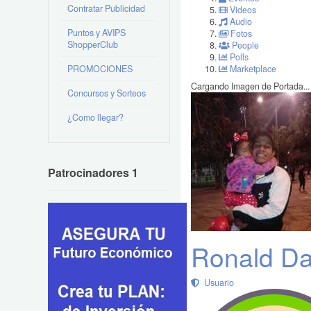
Contratar Publicidad
Videos
Audio
Puntos y AVIPS
Fotos
ShopperClub
People
Polls
PROMOCIONES
Marketplace
Cargando Imagen de Portada...
Concursos y Sorteos
¿Como llegar?
Patrocinadores 1
Ronald Da
Usuario