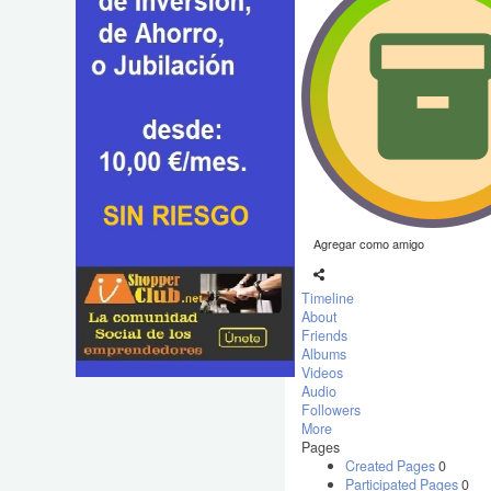
Agregar como amigo
Timeline
About
Friends
Albums
Videos
Audio
Followers
More
Pages
Created Pages
0
Participated Pages
0