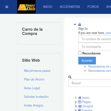
INICIO
ACCIONISTAS
FOROS
SH
Carro de la
Sign In
Compra
If you are new here,
cre
Recordarme
Sitio Web
Acceder
Recordarme mi u
Mis primeros pasos
Recordarme con
Plan de Ahorro
Aviso Legal
Solicitar Invitación
Inicio
Pages
Invitar Amigos
Grupos
Eventos