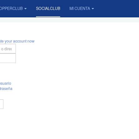
OPPERCLUB
SOCIALCLUB
MI CUENTA
ate your account now
suario
traseña