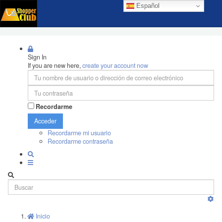
Español
Sign In
If you are new here,
create your account now
Recordarme
Acceder
Recordarme mi usuario
Recordarme contraseña
Inicio