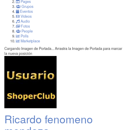
Pages
Grupos
Eventos
Videos
Audio
Fotos
People
Polls
Marketplace
Cargando Imagen de Portada...
Arrastra la Imagen de Portada para marcar
la nueva posición
Ricardo fenomeno