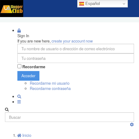
Español
Sign In
If you are new here,
create your account now
Recordarme
Acceder
Recordarme mi usuario
Recordarme contraseña
Inicio