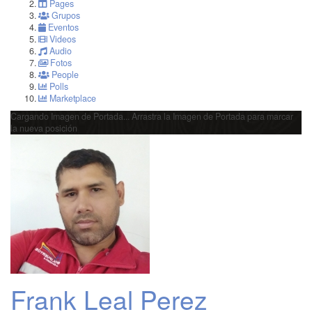
Pages
Grupos
Eventos
Videos
Audio
Fotos
People
Polls
Marketplace
Cargando Imagen de Portada...
Arrastra la Imagen de Portada para marcar
la nueva posición
Frank Leal Perez