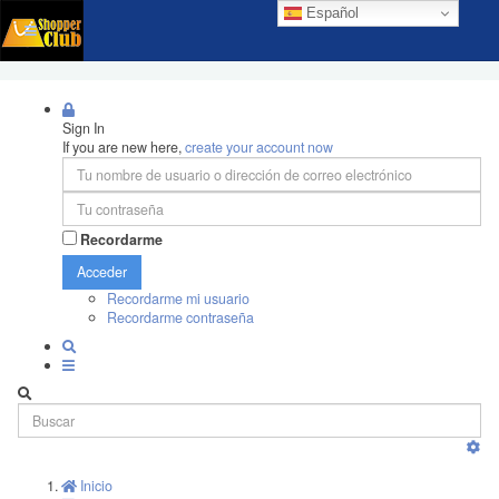
Español
Sign In
If you are new here,
create your account now
Recordarme
Acceder
Recordarme mi usuario
Recordarme contraseña
Inicio