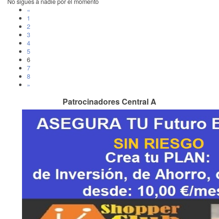
No sigues a nadie por el momento
«
1
2
3
4
5
6
7
8
»
Patrocinadores Central A