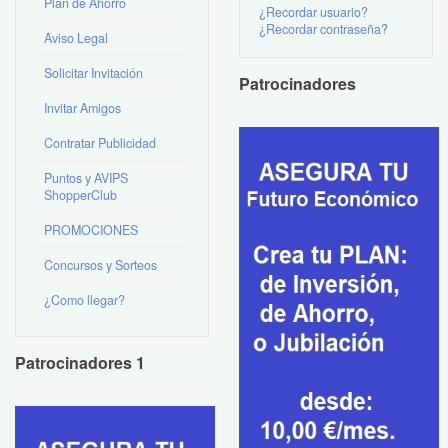
Plan de Ahorro
¿Recordar usuario?
¿Recordar contraseña?
Aviso Legal
Solicitar Invitación
Patrocinadores
Invitar Amigos
Contratar Publicidad
Puntos y AVIPS
ShopperClub
PROMOCIONES
Concursos y Sorteos
¿Como llegar?
Patrocinadores 1