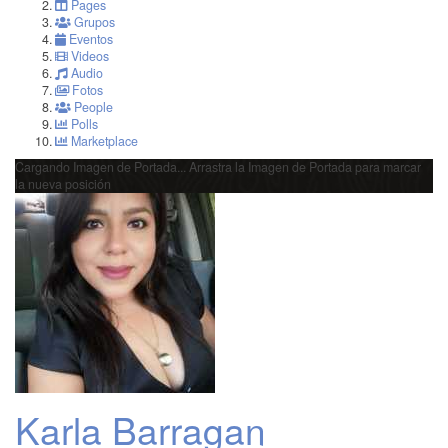
Pages
Grupos
Eventos
Videos
Audio
Fotos
People
Polls
Marketplace
Cargando Imagen de Portada...
Arrastra la Imagen de Portada para marcar
la nueva posición
Karla Barragan