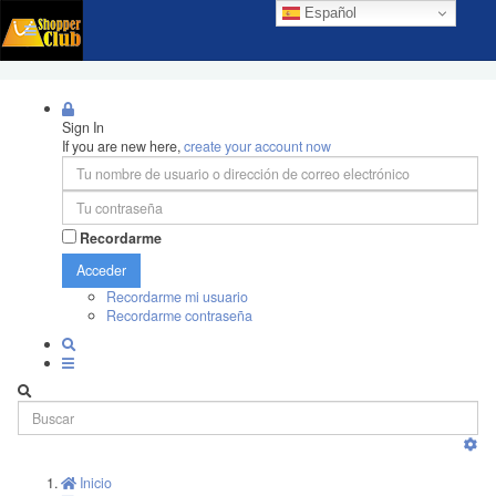
Español
Sign In
If you are new here,
create your account now
Recordarme
Acceder
Recordarme mi usuario
Recordarme contraseña
Inicio