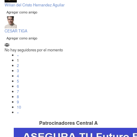
Wilian del Cristo Hernandez Aguilar
Agregar como amigo
CESAR TIGA
Agregar como amigo
No hay seguidores por el momento
«
1
2
3
4
5
6
7
8
9
10
»
Patrocinadores Central A