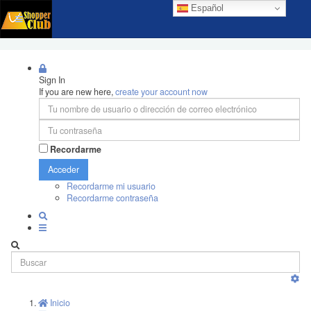
Español
Sign In
If you are new here,
create your account now
Recordarme
Acceder
Recordarme mi usuario
Recordarme contraseña
Inicio