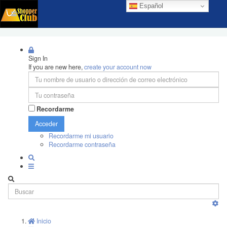
Español
Sign In
If you are new here,
create your account now
Recordarme
Acceder
Recordarme mi usuario
Recordarme contraseña
Inicio