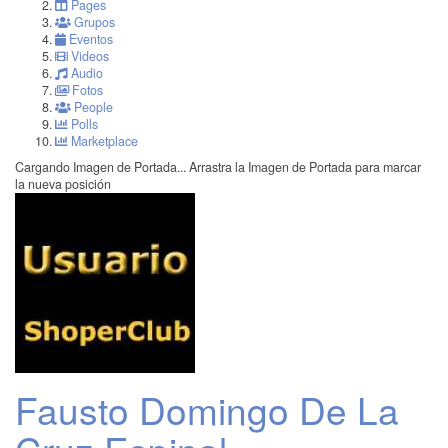
Pages
Grupos
Eventos
Videos
Audio
Fotos
People
Polls
Marketplace
Cargando Imagen de Portada...
Arrastra la Imagen de Portada para marcar
la nueva posición
Fausto Domingo De La