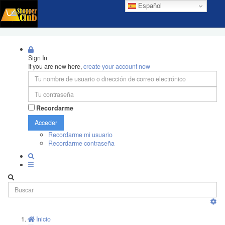
Español
Sign In
If you are new here,
create your account now
Recordarme
Acceder
Recordarme mi usuario
Recordarme contraseña
Inicio