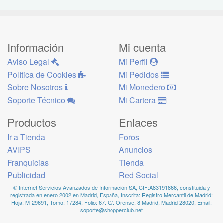
Información
Mi cuenta
Aviso Legal
Mi Perfil
Política de Cookies
Mi Pedidos
Sobre Nosotros
Mi Monedero
Soporte Técnico
Mi Cartera
Productos
Enlaces
Ir a Tienda
Foros
AVIPS
Anuncios
Franquicias
Tienda
Publicidad
Red Social
© Internet Servicios Avanzados de Información SA, CIF:A83191866, constituida y
registrada en enero 2002 en Madrid, España, Inscrita: Registro Mercantil de Madrid:
Hoja: M-29691, Tomo: 17284, Folio: 67. C/. Orense, 8 Madrid, Madrid 28020, Email:
soporte@shopperclub.net