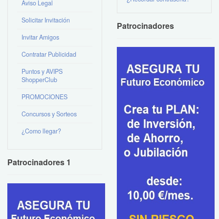
Aviso Legal
Solicitar Invitación
Patrocinadores
Invitar Amigos
Contratar Publicidad
Puntos y AVIPS
ShopperClub
PROMOCIONES
Concursos y Sorteos
¿Como llegar?
Patrocinadores 1