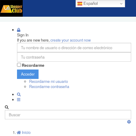
Español
Sign In
If you are new here,
create your account now
Recordarme
Acceder
Recordarme mi usuario
Recordarme contraseña
Inicio