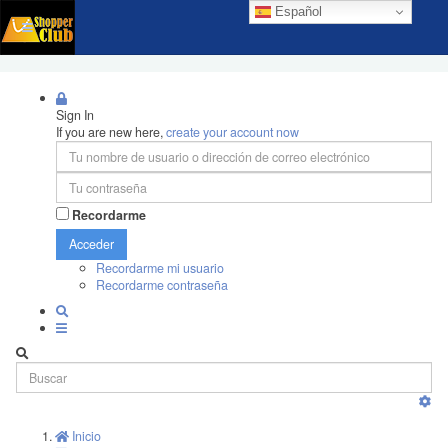
Español
Sign In
If you are new here,
create your account now
Recordarme
Acceder
Recordarme mi usuario
Recordarme contraseña
Inicio