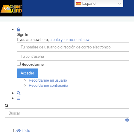
Español
Sign In
If you are new here,
create your account now
Recordarme
Acceder
Recordarme mi usuario
Recordarme contraseña
Inicio