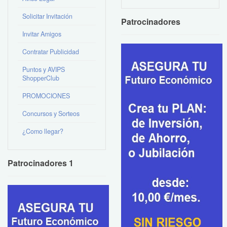
Solicitar Invitación
Patrocinadores
Invitar Amigos
Contratar Publicidad
Puntos y AVIPS
ShopperClub
PROMOCIONES
Concursos y Sorteos
¿Como llegar?
Patrocinadores 1