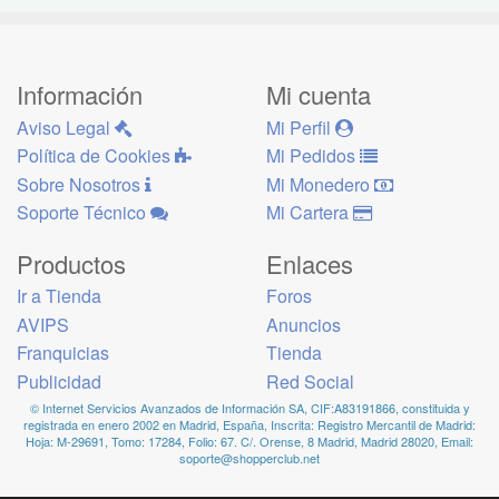
Información
Mi cuenta
Aviso Legal
Mi Perfil
Política de Cookies
Mi Pedidos
Sobre Nosotros
Mi Monedero
Soporte Técnico
Mi Cartera
Productos
Enlaces
Ir a Tienda
Foros
AVIPS
Anuncios
Franquicias
Tienda
Publicidad
Red Social
© Internet Servicios Avanzados de Información SA, CIF:A83191866, constituida y
registrada en enero 2002 en Madrid, España, Inscrita: Registro Mercantil de Madrid:
Hoja: M-29691, Tomo: 17284, Folio: 67. C/. Orense, 8 Madrid, Madrid 28020, Email:
soporte@shopperclub.net