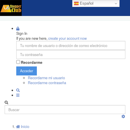
Español
Sign In
If you are new here,
create your account now
Recordarme
Acceder
Recordarme mi usuario
Recordarme contraseña
Inicio