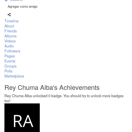
Agregar como amigo
Timeline
About
Friends
Albums
Videos
Audio
Followers
Pages
Events
Groups
Polls
Marketplace
Rey Chuma Alba's Achievements
Rey Chuma Alba unlocked 0 badge. You should try to unlock more badges
too!