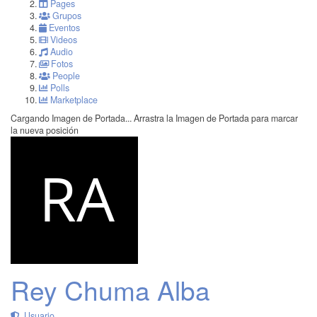
Pages
Grupos
Eventos
Videos
Audio
Fotos
People
Polls
Marketplace
Cargando Imagen de Portada...
Arrastra la Imagen de Portada para marcar
la nueva posición
Rey Chuma Alba
Usuario