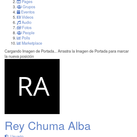
Pages
Grupos
Eventos
Videos
Audio
Fotos
People
Polls
Marketplace
Cargando Imagen de Portada...
Arrastra la Imagen de Portada para marcar
la nueva posición
Rey Chuma Alba
Usuario