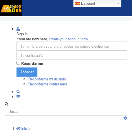
Español
Sign In
If you are new here,
create your account now
Recordarme
Acceder
Recordarme mi usuario
Recordarme contraseña
Inicio