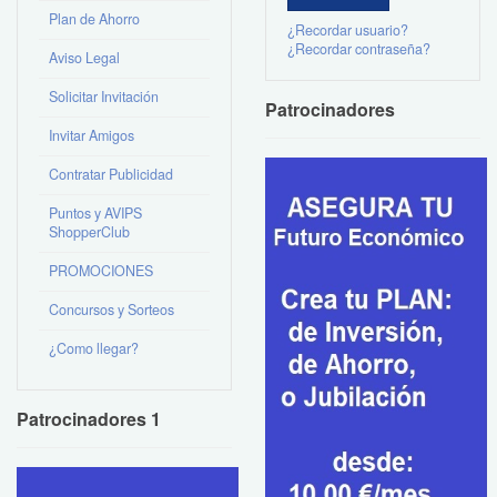
Plan de Ahorro
¿Recordar usuario?
¿Recordar contraseña?
Aviso Legal
Solicitar Invitación
Patrocinadores
Invitar Amigos
Contratar Publicidad
Puntos y AVIPS
ShopperClub
PROMOCIONES
Concursos y Sorteos
¿Como llegar?
Patrocinadores 1