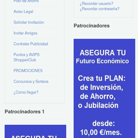
Plan de Ahorro
¿Recordar usuario?
¿Recordar contraseña?
Aviso Legal
Solicitar Invitación
Patrocinadores
Invitar Amigos
Contratar Publicidad
Puntos y AVIPS
ShopperClub
PROMOCIONES
Concursos y Sorteos
¿Como llegar?
Patrocinadores 1