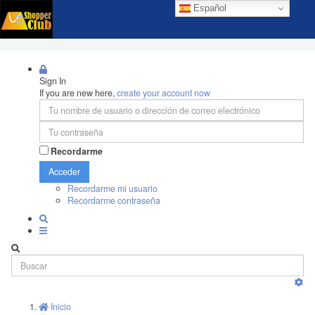
Español
Sign In
If you are new here,
create your account now
Recordarme
Acceder
Recordarme mi usuario
Recordarme contraseña
Inicio