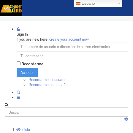
Español
Sign In
If you are new here,
create your account now
Recordarme
Acceder
Recordarme mi usuario
Recordarme contraseña
Inicio