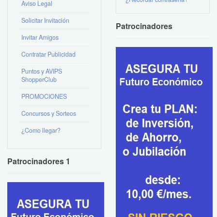
Aviso Legal
Solicitar Invitación
Patrocinadores
Invitar Amigos
Contratar Publicidad
Puntos y AVIPS
ShopperClub
PROMOCIONES
Concursos y Sorteos
¿Como llegar?
Patrocinadores 1