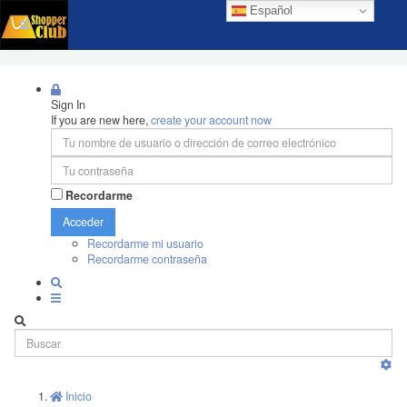
Español
Sign In
If you are new here,
create your account now
Recordarme
Acceder
Recordarme mi usuario
Recordarme contraseña
Inicio