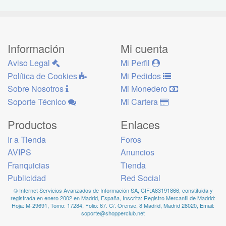
Información
Mi cuenta
Aviso Legal
Mi Perfil
Política de Cookies
Mi Pedidos
Sobre Nosotros
Mi Monedero
Soporte Técnico
Mi Cartera
Productos
Enlaces
Ir a Tienda
Foros
AVIPS
Anuncios
Franquicias
Tienda
Publicidad
Red Social
© Internet Servicios Avanzados de Información SA, CIF:A83191866, constituida y
registrada en enero 2002 en Madrid, España, Inscrita: Registro Mercantil de Madrid:
Hoja: M-29691, Tomo: 17284, Folio: 67. C/. Orense, 8 Madrid, Madrid 28020, Email:
soporte@shopperclub.net