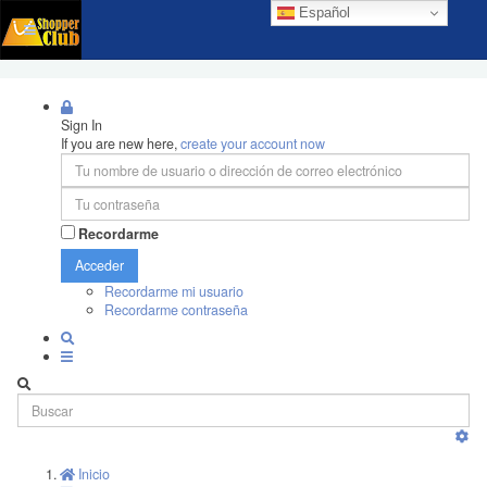
Español
Sign In
If you are new here,
create your account now
Recordarme
Acceder
Recordarme mi usuario
Recordarme contraseña
Inicio