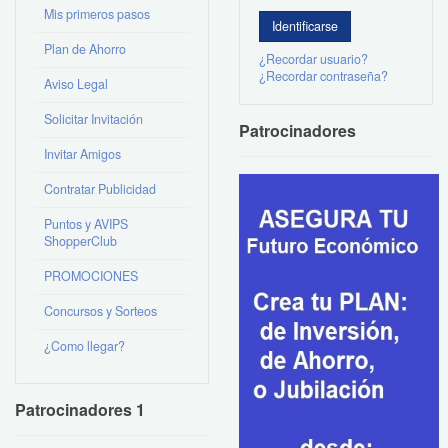
Mis primeros pasos
Plan de Ahorro
¿Recordar usuario?
¿Recordar contraseña?
Aviso Legal
Solicitar Invitación
Patrocinadores
Invitar Amigos
Contratar Publicidad
Puntos y AVIPS
ShopperClub
PROMOCIONES
Concursos y Sorteos
¿Como llegar?
Patrocinadores 1