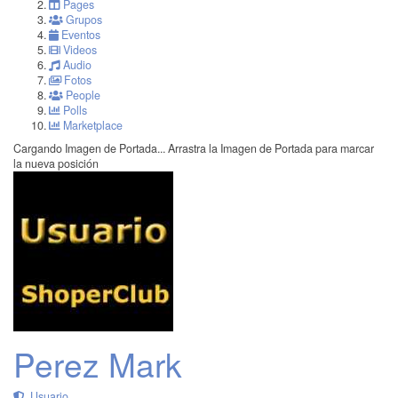
Pages
Grupos
Eventos
Videos
Audio
Fotos
People
Polls
Marketplace
Cargando Imagen de Portada...
Arrastra la Imagen de Portada para marcar
la nueva posición
Perez Mark
Usuario