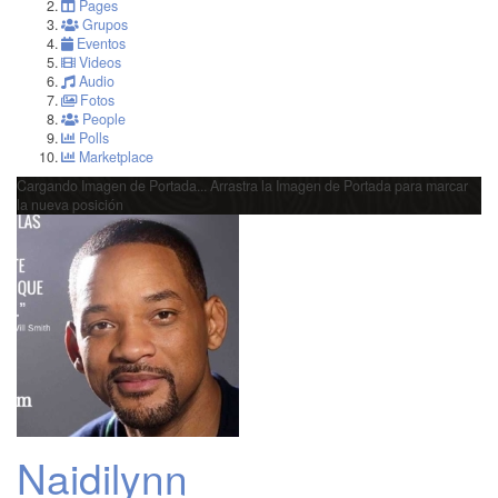
Pages
Grupos
Eventos
Videos
Audio
Fotos
People
Polls
Marketplace
Cargando Imagen de Portada...
Arrastra la Imagen de Portada para marcar
la nueva posición
Naidilynn