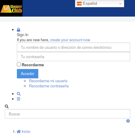
Español
Sign In
If you are new here,
create your account now
Recordarme
Acceder
Recordarme mi usuario
Recordarme contraseña
Inicio