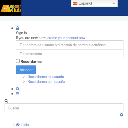
Español
Sign In
If you are new here,
create your account now
Recordarme
Acceder
Recordarme mi usuario
Recordarme contraseña
Inicio