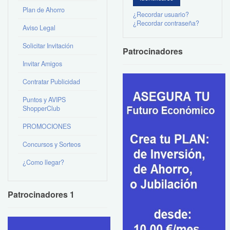
Plan de Ahorro
¿Recordar usuario?
¿Recordar contraseña?
Aviso Legal
Solicitar Invitación
Patrocinadores
Invitar Amigos
Contratar Publicidad
Puntos y AVIPS
ShopperClub
PROMOCIONES
Concursos y Sorteos
¿Como llegar?
Patrocinadores 1