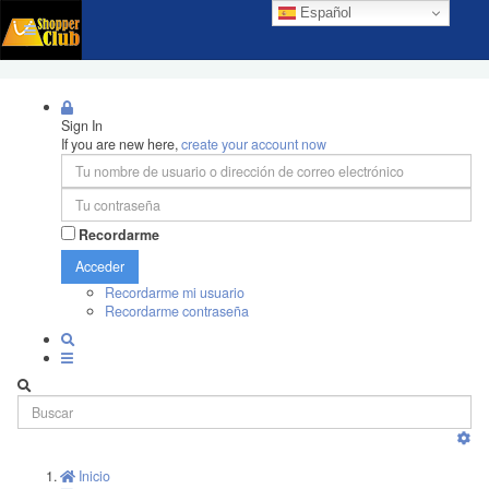
Español
Sign In
If you are new here,
create your account now
Recordarme
Acceder
Recordarme mi usuario
Recordarme contraseña
Inicio