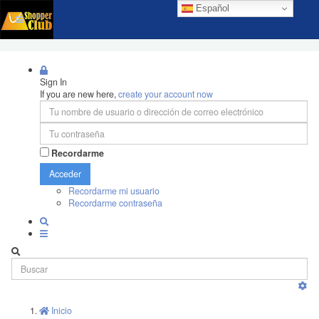
Español
Sign In
If you are new here,
create your account now
Recordarme
Acceder
Recordarme mi usuario
Recordarme contraseña
Inicio