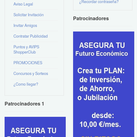
¿Recordar contraseña?
Aviso Legal
Solicitar Invitación
Patrocinadores
Invitar Amigos
Contratar Publicidad
Puntos y AVIPS
ShopperClub
PROMOCIONES
Concursos y Sorteos
¿Como llegar?
Patrocinadores 1