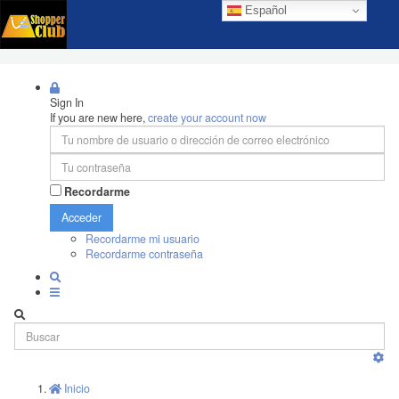
Español
Sign In
If you are new here,
create your account now
Recordarme
Acceder
Recordarme mi usuario
Recordarme contraseña
Inicio