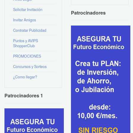
Solicitar Invitación
Patrocinadores
Invitar Amigos
Contratar Publicidad
Puntos y AVIPS
ShopperClub
PROMOCIONES
Concursos y Sorteos
¿Como llegar?
Patrocinadores 1