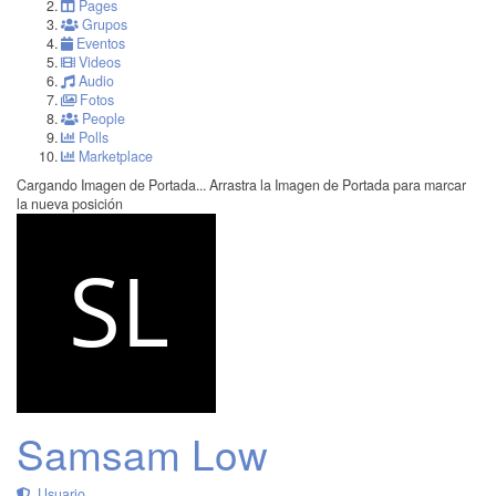
Pages
Grupos
Eventos
Videos
Audio
Fotos
People
Polls
Marketplace
Cargando Imagen de Portada...
Arrastra la Imagen de Portada para marcar
la nueva posición
Samsam Low
Usuario