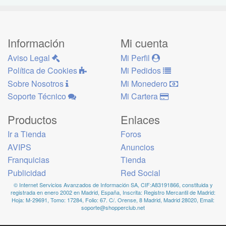
Información
Mi cuenta
Aviso Legal
Mi Perfil
Política de Cookies
Mi Pedidos
Sobre Nosotros
Mi Monedero
Soporte Técnico
Mi Cartera
Productos
Enlaces
Ir a Tienda
Foros
AVIPS
Anuncios
Franquicias
Tienda
Publicidad
Red Social
© Internet Servicios Avanzados de Información SA, CIF:A83191866, constituida y
registrada en enero 2002 en Madrid, España, Inscrita: Registro Mercantil de Madrid:
Hoja: M-29691, Tomo: 17284, Folio: 67. C/. Orense, 8 Madrid, Madrid 28020, Email:
soporte@shopperclub.net