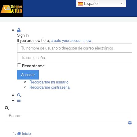
Español
Sign In
If you are new here,
create your account now
Recordarme
Acceder
Recordarme mi usuario
Recordarme contraseña
Inicio