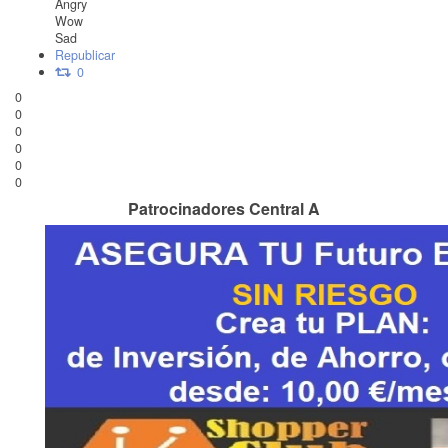
Angry
Wow
Sad
Republicar
0
0
0
0
0
0
0
Patrocinadores Central A