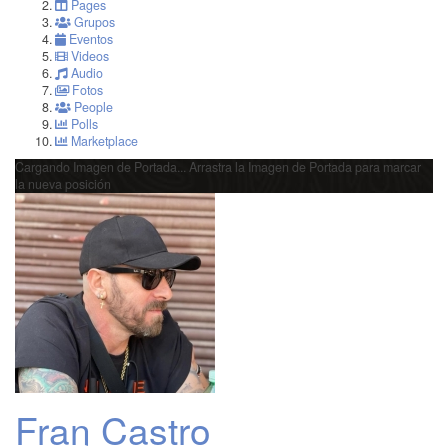
Pages
Grupos
Eventos
Videos
Audio
Fotos
People
Polls
Marketplace
Cargando Imagen de Portada...
Arrastra la Imagen de Portada para marcar
la nueva posición
Fran Castro