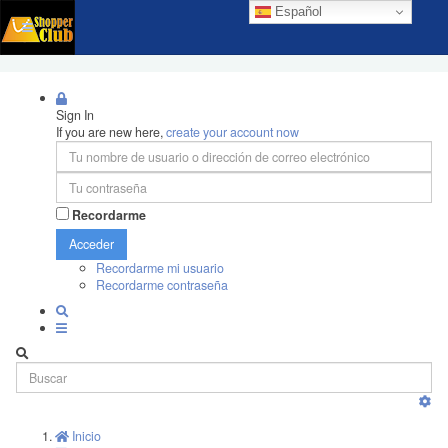
Español
Sign In
If you are new here,
create your account now
Recordarme
Acceder
Recordarme mi usuario
Recordarme contraseña
Inicio