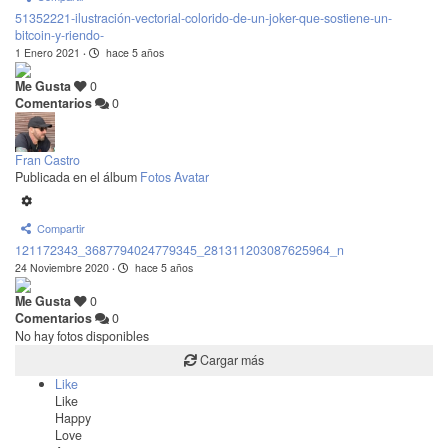
51352221-ilustración-vectorial-colorido-de-un-joker-que-sostiene-un-
bitcoin-y-riendo-
1 Enero 2021
·
hace 5 años
Me Gusta
0
Comentarios
0
Fran Castro
Publicada en el álbum
Fotos Avatar
Compartir
121172343_3687794024779345_281311203087625964_n
24 Noviembre 2020
·
hace 5 años
Me Gusta
0
Comentarios
0
No hay fotos disponibles
Cargar más
Like
Like
Happy
Love