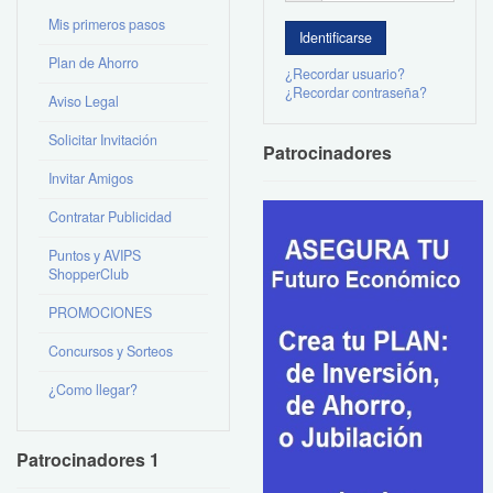
Mis primeros pasos
Plan de Ahorro
¿Recordar usuario?
¿Recordar contraseña?
Aviso Legal
Solicitar Invitación
Patrocinadores
Invitar Amigos
Contratar Publicidad
Puntos y AVIPS
ShopperClub
PROMOCIONES
Concursos y Sorteos
¿Como llegar?
Patrocinadores 1