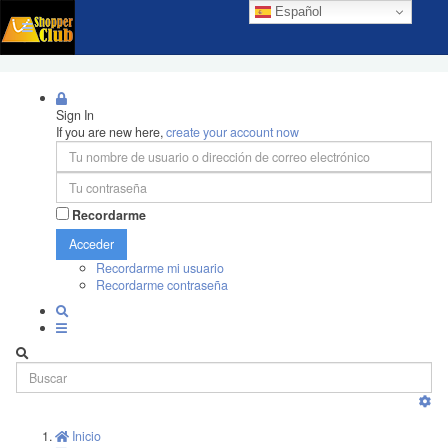
Español
Sign In
If you are new here,
create your account now
Recordarme
Acceder
Recordarme mi usuario
Recordarme contraseña
Inicio