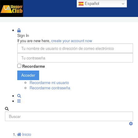
Español
Sign In
If you are new here,
create your account now
Recordarme
Acceder
Recordarme mi usuario
Recordarme contraseña
Inicio