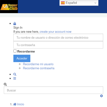
Español
Sign In
If you are new here,
create your account now
Recordarme
Acceder
Recordarme mi usuario
Recordarme contraseña
Inicio