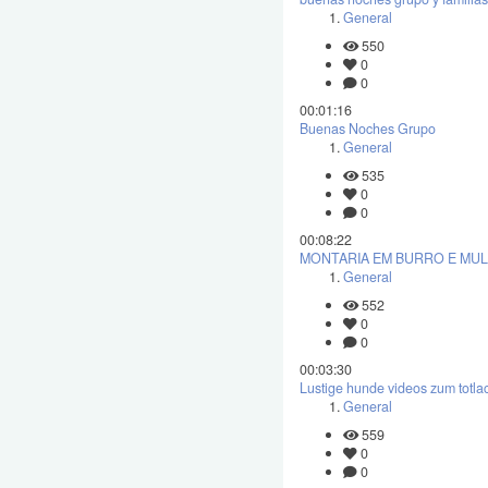
General
550
0
0
00:01:16
Buenas Noches Grupo
General
535
0
0
00:08:22
MONTARIA EM BURRO E MUL
General
552
0
0
00:03:30
Lustige hunde videos zum totla
General
559
0
0