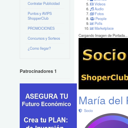
Contratar Publicidad
Videos
Audio
Puntos y AVIPS
Fotos
ShopperClub
People
Polls
PROMOCIONES
Marketplace
Cargando Imagen de Portada...
Concursos y Sorteos
¿Como llegar?
Patrocinadores 1
María del 
Socio