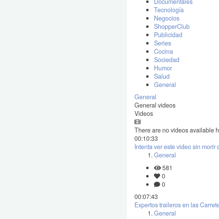
Documentales
Tecnología
Negocios
ShopperClub
Publicidad
Series
Cocina
Sociedad
Humor
Salud
General
General
General videos
Videos
There are no videos available h
00:10:33
Intenta ver este video sin morir 
General
581
0
0
00:07:43
Expertos traileros en las Carre
General