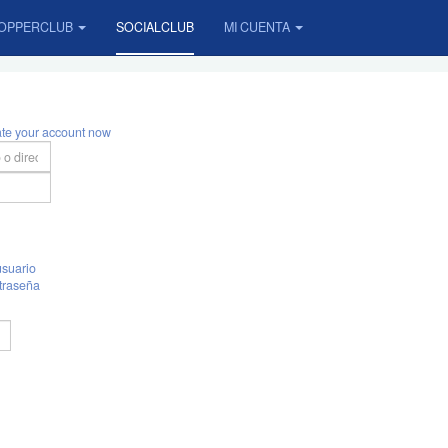
OPPERCLUB
SOCIALCLUB
MI CUENTA
ate your account now
suario
traseña