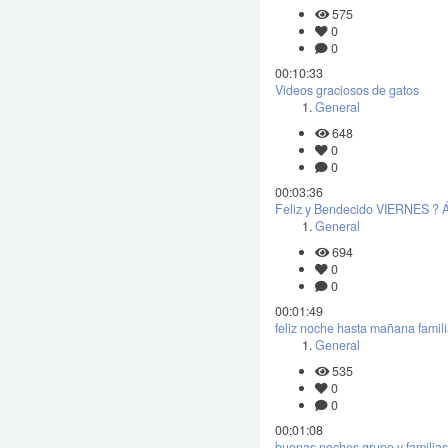
575
0
0
00:10:33
Videos graciosos de gatos
General
648
0
0
00:03:36
Feliz y Bendecido VIERNES
General
694
0
0
00:01:49
feliz noche hasta mañana famil
General
535
0
0
00:01:08
buenas noches grupo y familias