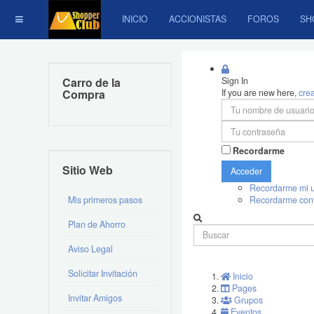
INICIO
ACCIONISTAS
FOROS
SH
Carro de la
Sign In
Compra
If you are new here,
cre
Recordarme
Sitio Web
Acceder
Recordarme mi u
Mis primeros pasos
Recordarme con
Plan de Ahorro
Aviso Legal
Solicitar Invitación
Inicio
Pages
Invitar Amigos
Grupos
Eventos