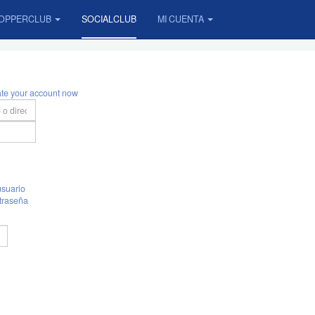
OPPERCLUB
SOCIALCLUB
MI CUENTA
ate your account now
suario
traseña