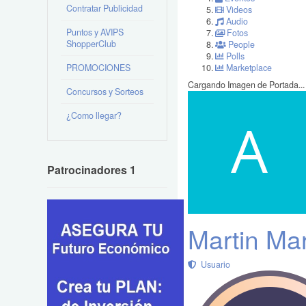
Contratar Publicidad
Videos
Audio
Puntos y AVIPS
Fotos
ShopperClub
People
Polls
PROMOCIONES
Marketplace
Cargando Imagen de Portada...
Concursos y Sorteos
¿Como llegar?
Patrocinadores 1
Martin Mar
Usuario