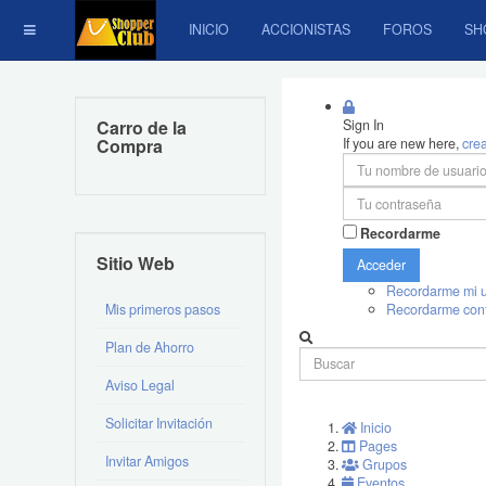
INICIO
ACCIONISTAS
FOROS
SH
Carro de la
Sign In
Compra
If you are new here,
cre
Recordarme
Sitio Web
Acceder
Recordarme mi u
Mis primeros pasos
Recordarme con
Plan de Ahorro
Aviso Legal
Solicitar Invitación
Inicio
Pages
Invitar Amigos
Grupos
Eventos