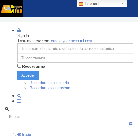
Español
Sign In
If you are new here,
create your account now
Recordarme
Acceder
Recordarme mi usuario
Recordarme contraseña
Inicio