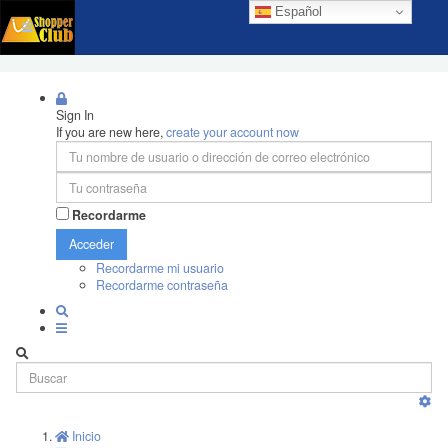
Español
Sign In
If you are new here,
create your account now
Recordarme
Acceder
Recordarme mi usuario
Recordarme contraseña
Inicio