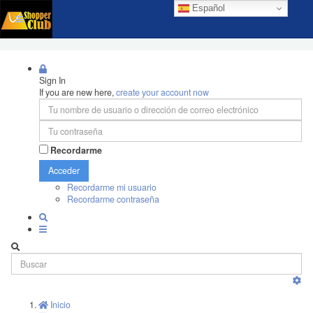
Español
Sign In
If you are new here,
create your account now
Recordarme
Acceder
Recordarme mi usuario
Recordarme contraseña
Inicio