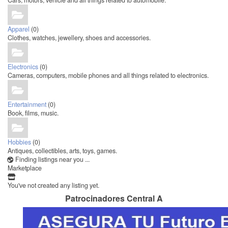
Cars, motors, vehicle and all things related to automobile.
Apparel
(0)
Clothes, watches, jewellery, shoes and accessories.
Electronics
(0)
Cameras, computers, mobile phones and all things related to electronics.
Entertainment
(0)
Book, films, music.
Hobbies
(0)
Antiques, collectibles, arts, toys, games.
Finding listings near you ...
Marketplace
You've not created any listing yet.
Patrocinadores Central A