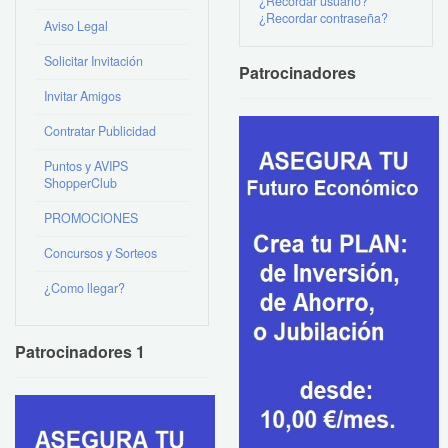
¿Recordar usuario?
¿Recordar contraseña?
Aviso Legal
Solicitar Invitación
Patrocinadores
Invitar Amigos
Contratar Publicidad
Puntos y AVIPS
ShopperClub
PROMOCIONES
Concursos y Sorteos
¿Como llegar?
Patrocinadores 1