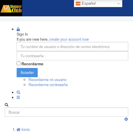
Español
Sign In
If you are new here,
create your account now
Recordarme
Acceder
Recordarme mi usuario
Recordarme contraseña
Inicio