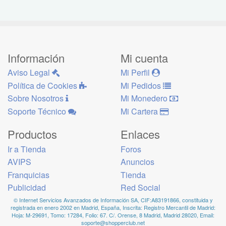
Información
Mi cuenta
Aviso Legal
Mi Perfil
Política de Cookies
Mi Pedidos
Sobre Nosotros
Mi Monedero
Soporte Técnico
Mi Cartera
Productos
Enlaces
Ir a Tienda
Foros
AVIPS
Anuncios
Franquicias
Tienda
Publicidad
Red Social
© Internet Servicios Avanzados de Información SA, CIF:A83191866, constituida y
registrada en enero 2002 en Madrid, España, Inscrita: Registro Mercantil de Madrid:
Hoja: M-29691, Tomo: 17284, Folio: 67. C/. Orense, 8 Madrid, Madrid 28020, Email:
soporte@shopperclub.net