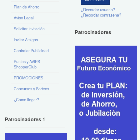
Plan de Ahorro
¿Recordar usuario?
¿Recordar contraseña?
Aviso Legal
Solicitar Invitación
Patrocinadores
Invitar Amigos
Contratar Publicidad
Puntos y AVIPS
ShopperClub
PROMOCIONES
Concursos y Sorteos
¿Como llegar?
Patrocinadores 1