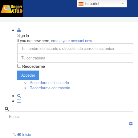
Español
Sign In
If you are new here,
create your account now
Recordarme
Acceder
Recordarme mi usuario
Recordarme contraseña
Inicio