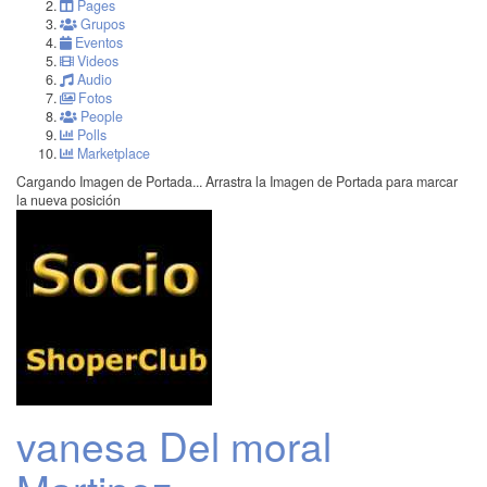
Pages
Grupos
Eventos
Videos
Audio
Fotos
People
Polls
Marketplace
Cargando Imagen de Portada...
Arrastra la Imagen de Portada para marcar
la nueva posición
vanesa Del moral