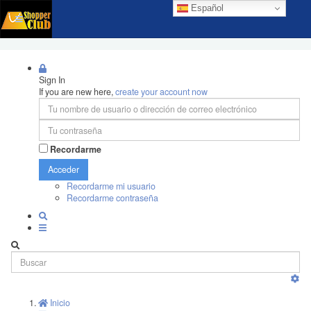
Español
Sign In
If you are new here,
create your account now
Recordarme
Acceder
Recordarme mi usuario
Recordarme contraseña
Inicio