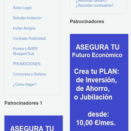
¿Recordar usuario?
¿Recordar contraseña?
Aviso Legal
Solicitar Invitación
Patrocinadores
Invitar Amigos
Contratar Publicidad
Puntos y AVIPS
ShopperClub
PROMOCIONES
Concursos y Sorteos
¿Como llegar?
Patrocinadores 1