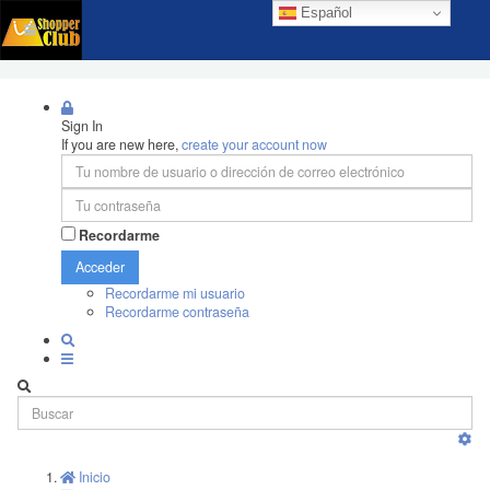
Español
Sign In
If you are new here,
create your account now
Recordarme
Acceder
Recordarme mi usuario
Recordarme contraseña
Inicio