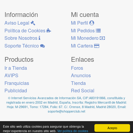
Información
Mi cuenta
Aviso Legal
Mi Perfil
Política de Cookies
Mi Pedidos
Sobre Nosotros
Mi Monedero
Soporte Técnico
Mi Cartera
Productos
Enlaces
Ir a Tienda
Foros
AVIPS
Anuncios
Franquicias
Tienda
Publicidad
Red Social
© Internet Servicios Avanzados de Información SA, CIF:A83191866, constituida y
registrada en enero 2002 en Madrid, España, Inscrita: Registro Mercantil de Madrid:
Hoja: M-29691, Tomo: 17284, Folio: 67. C/. Orense, 8 Madrid, Madrid 28020, Email:
soporte@shopperclub.net
Este sitio web utiliza cookies para asegurar que obtenga la
Acepto
mejor experiencia en nuestro sitio web.
Ver política de cookies