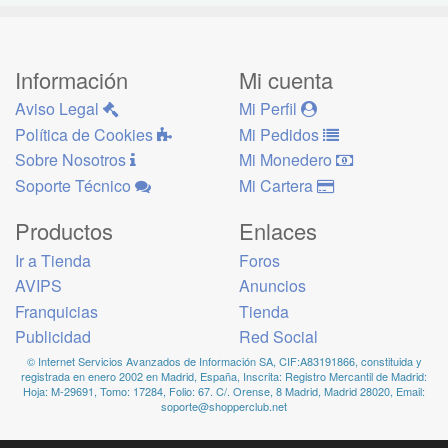
Información
Mi cuenta
Aviso Legal
Mi Perfil
Política de Cookies
Mi Pedidos
Sobre Nosotros
Mi Monedero
Soporte Técnico
Mi Cartera
Productos
Enlaces
Ir a Tienda
Foros
AVIPS
Anuncios
Franquicias
Tienda
Publicidad
Red Social
© Internet Servicios Avanzados de Información SA, CIF:A83191866, constituida y
registrada en enero 2002 en Madrid, España, Inscrita: Registro Mercantil de Madrid:
Hoja: M-29691, Tomo: 17284, Folio: 67. C/. Orense, 8 Madrid, Madrid 28020, Email:
soporte@shopperclub.net