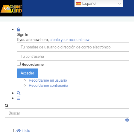
Español
Sign In
If you are new here,
create your account now
Recordarme
Acceder
Recordarme mi usuario
Recordarme contraseña
Inicio