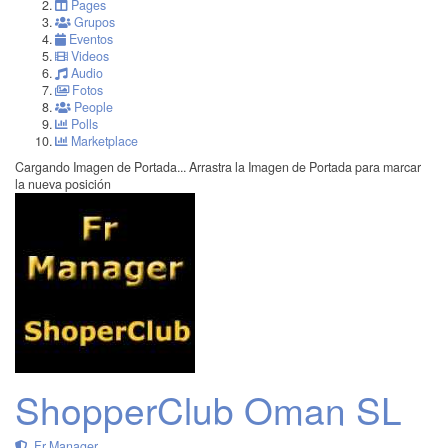
Pages
Grupos
Eventos
Videos
Audio
Fotos
People
Polls
Marketplace
Cargando Imagen de Portada...
Arrastra la Imagen de Portada para marcar
la nueva posición
ShopperClub Oman SL
Fr Manager