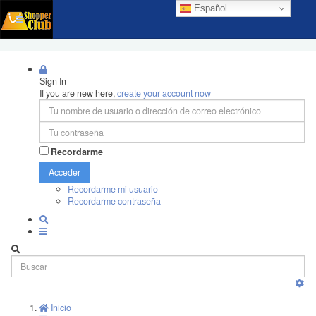
Español
Sign In
If you are new here,
create your account now
Recordarme
Acceder
Recordarme mi usuario
Recordarme contraseña
Inicio