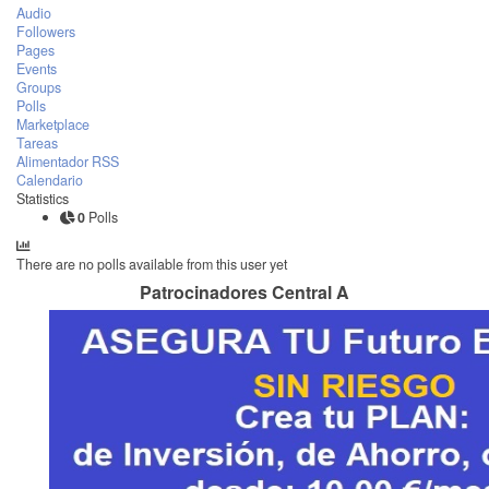
Audio
Followers
Pages
Events
Groups
Polls
Marketplace
Tareas
Alimentador RSS
Calendario
Statistics
0
Polls
There are no polls available from this user yet
Patrocinadores Central A