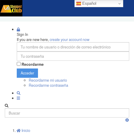
Español
Sign In
If you are new here,
create your account now
Recordarme
Acceder
Recordarme mi usuario
Recordarme contraseña
Inicio