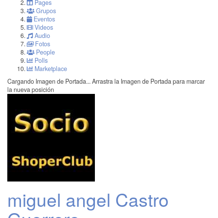
Pages
Grupos
Eventos
Videos
Audio
Fotos
People
Polls
Marketplace
Cargando Imagen de Portada...
Arrastra la Imagen de Portada para marcar
la nueva posición
miguel angel Castro