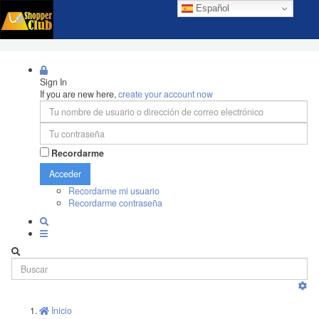
Español
Sign In
If you are new here,
create your account now
Recordarme
Acceder
Recordarme mi usuario
Recordarme contraseña
Inicio