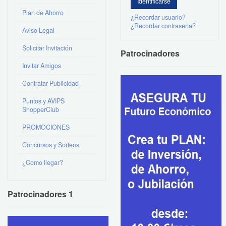
Plan de Ahorro
¿Recordar usuario?
¿Recordar contraseña?
Aviso Legal
Solicitar Invitación
Patrocinadores
Invitar Amigos
Contratar Publicidad
Puntos y AVIPS
ShopperClub
PROMOCIONES
Concursos y Sorteos
¿Como llegar?
Patrocinadores 1