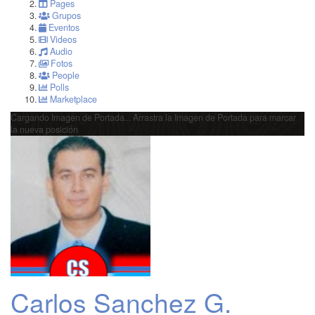
Pages
Grupos
Eventos
Videos
Audio
Fotos
People
Polls
Marketplace
Cargando Imagen de Portada...
Arrastra la Imagen de Portada para marcar
la nueva posición
Carlos Sanchez G.