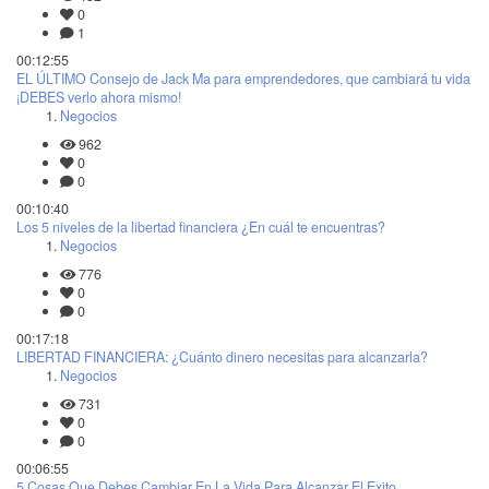
0
1
00:12:55
EL ÚLTIMO Consejo de Jack Ma para emprendedores, que cambiará tu vida
¡DEBES verlo ahora mismo!
Negocios
962
0
0
00:10:40
Los 5 niveles de la libertad financiera ¿En cuál te encuentras?
Negocios
776
0
0
00:17:18
LIBERTAD FINANCIERA: ¿Cuánto dinero necesitas para alcanzarla?
Negocios
731
0
0
00:06:55
5 Cosas Que Debes Cambiar En La Vida Para Alcanzar El Exito