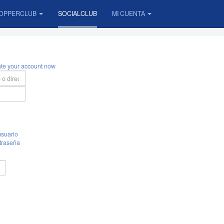
OPPERCLUB
SOCIALCLUB
MI CUENTA
ate your account now
suario
traseña