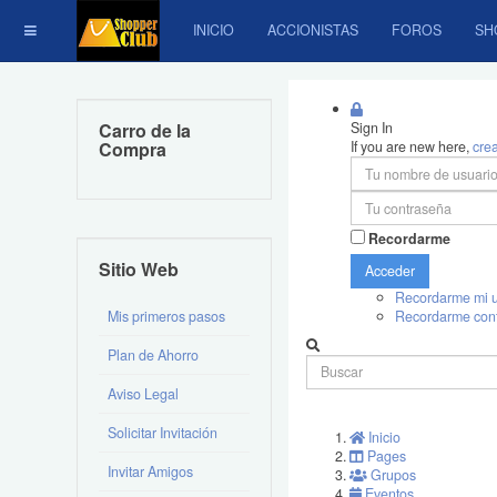
INICIO
ACCIONISTAS
FOROS
SH
Carro de la
Sign In
Compra
If you are new here,
cre
Recordarme
Sitio Web
Acceder
Recordarme mi u
Mis primeros pasos
Recordarme con
Plan de Ahorro
Aviso Legal
Solicitar Invitación
Inicio
Pages
Invitar Amigos
Grupos
Eventos