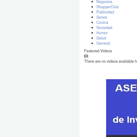
Negocios
ShopperClub
Publicidad
Series
Cocina
Sociedad
Humor
Salud
General
Featured Videos
There are no videos available h