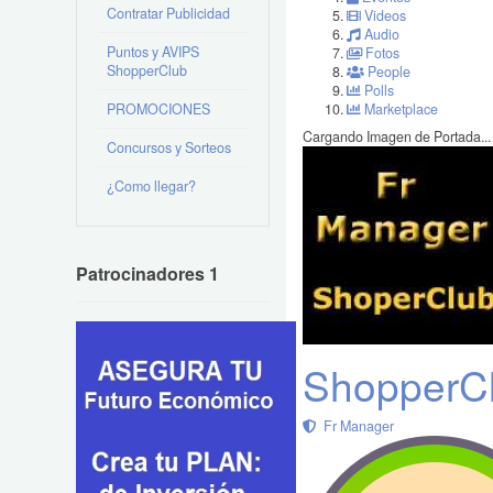
Contratar Publicidad
Videos
Audio
Puntos y AVIPS
Fotos
ShopperClub
People
Polls
PROMOCIONES
Marketplace
Cargando Imagen de Portada...
Concursos y Sorteos
¿Como llegar?
Patrocinadores 1
ShopperC
Fr Manager