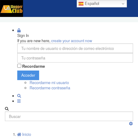
Español
Sign In
If you are new here,
create your account now
Recordarme
Acceder
Recordarme mi usuario
Recordarme contraseña
Inicio