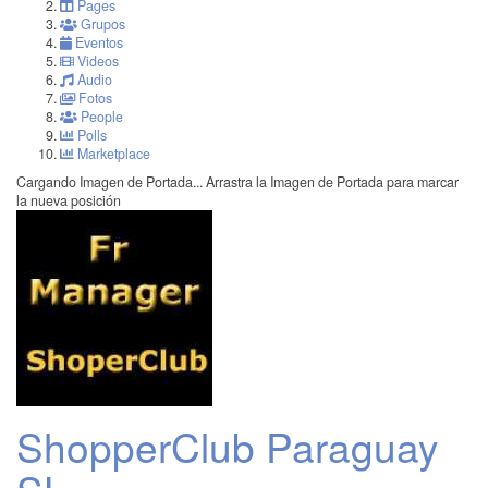
Pages
Grupos
Eventos
Videos
Audio
Fotos
People
Polls
Marketplace
Cargando Imagen de Portada...
Arrastra la Imagen de Portada para marcar
la nueva posición
ShopperClub Paraguay