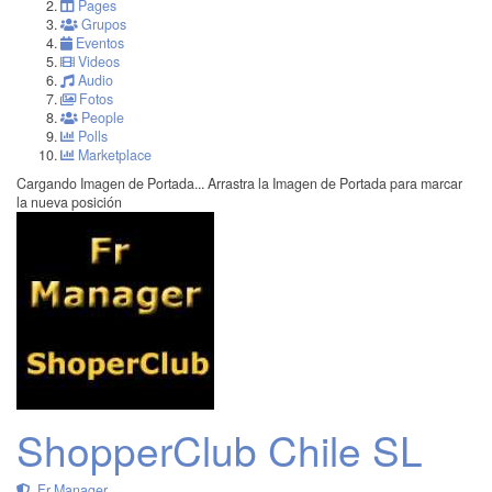
Pages
Grupos
Eventos
Videos
Audio
Fotos
People
Polls
Marketplace
Cargando Imagen de Portada...
Arrastra la Imagen de Portada para marcar
la nueva posición
ShopperClub Chile SL
Fr Manager