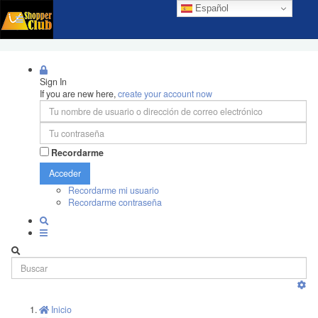
Español
Sign In
If you are new here,
create your account now
Recordarme
Acceder
Recordarme mi usuario
Recordarme contraseña
Inicio